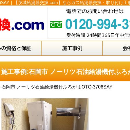
06SAY｜【茨城給湯器交換.com】ならガス給湯器交換・取り付け
施工事例:石岡市 ノーリツ石油給湯機付ふろがまO
石岡市 ノーリツ石油給湯機付ふろがまOTQ-3706SAY