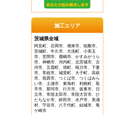
施工エリア
茨城県全域
阿見町、石岡市、潮来市、稲敷市、
茨城町、牛久市、大洗町、小美玉
市、笠間市、鹿嶋市、かすみがうら
市、神栖市、河内町、北茨城市、古
河市、五霞町、境町、桜川市、下妻
市、常総市、城里町、大子町、高萩
市、筑西市、つくば市、つくばみら
い市、土浦市、東海村、利根町、取
手市、那珂市、行方市、坂東市、日
立市、常陸太田市、常陸大宮市、ひ
たちなか市、鉾田市、水戸市、美浦
村、守谷市、八千代町、結城市、竜
ケ崎市