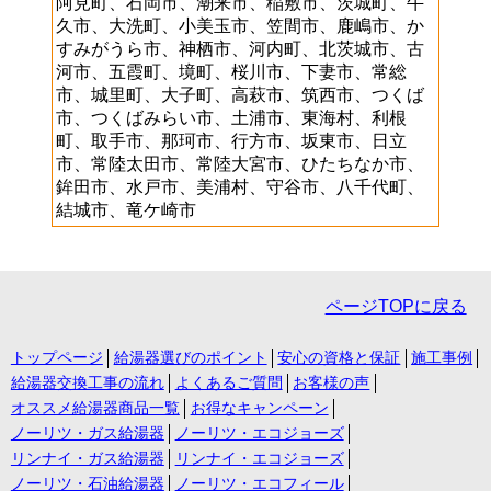
阿見町、石岡市、潮来市、稲敷市、茨城町、牛
久市、大洗町、小美玉市、笠間市、鹿嶋市、か
すみがうら市、神栖市、河内町、北茨城市、古
河市、五霞町、境町、桜川市、下妻市、常総
市、城里町、大子町、高萩市、筑西市、つくば
市、つくばみらい市、土浦市、東海村、利根
町、取手市、那珂市、行方市、坂東市、日立
市、常陸太田市、常陸大宮市、ひたちなか市、
鉾田市、水戸市、美浦村、守谷市、八千代町、
結城市、竜ケ崎市
ページTOPに戻る
トップページ
給湯器選びのポイント
安心の資格と保証
施工事例
給湯器交換工事の流れ
よくあるご質問
お客様の声
オススメ給湯器商品一覧
お得なキャンペーン
ノーリツ・ガス給湯器
ノーリツ・エコジョーズ
リンナイ・ガス給湯器
リンナイ・エコジョーズ
ノーリツ・石油給湯器
ノーリツ・エコフィール