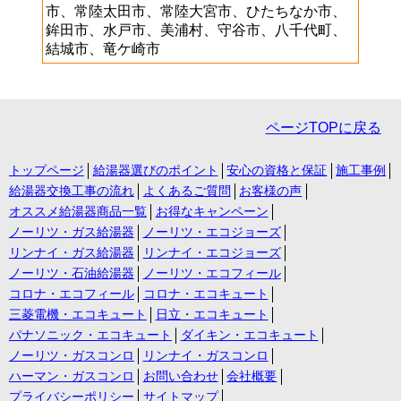
市、常陸太田市、常陸大宮市、ひたちなか市、
鉾田市、水戸市、美浦村、守谷市、八千代町、
結城市、竜ケ崎市
ページTOPに戻る
トップページ
給湯器選びのポイント
安心の資格と保証
施工事例
給湯器交換工事の流れ
よくあるご質問
お客様の声
オススメ給湯器商品一覧
お得なキャンペーン
ノーリツ・ガス給湯器
ノーリツ・エコジョーズ
リンナイ・ガス給湯器
リンナイ・エコジョーズ
ノーリツ・石油給湯器
ノーリツ・エコフィール
コロナ・エコフィール
コロナ・エコキュート
三菱電機・エコキュート
日立・エコキュート
パナソニック・エコキュート
ダイキン・エコキュート
ノーリツ・ガスコンロ
リンナイ・ガスコンロ
ハーマン・ガスコンロ
お問い合わせ
会社概要
プライバシーポリシー
サイトマップ