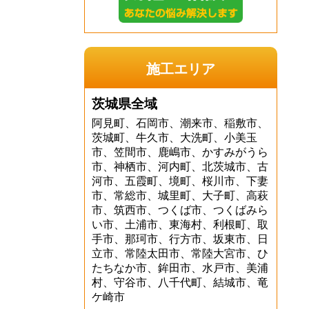
施工エリア
茨城県全域
阿見町、石岡市、潮来市、稲敷市、
茨城町、牛久市、大洗町、小美玉
市、笠間市、鹿嶋市、かすみがうら
市、神栖市、河内町、北茨城市、古
河市、五霞町、境町、桜川市、下妻
市、常総市、城里町、大子町、高萩
市、筑西市、つくば市、つくばみら
い市、土浦市、東海村、利根町、取
手市、那珂市、行方市、坂東市、日
立市、常陸太田市、常陸大宮市、ひ
たちなか市、鉾田市、水戸市、美浦
村、守谷市、八千代町、結城市、竜
ケ崎市