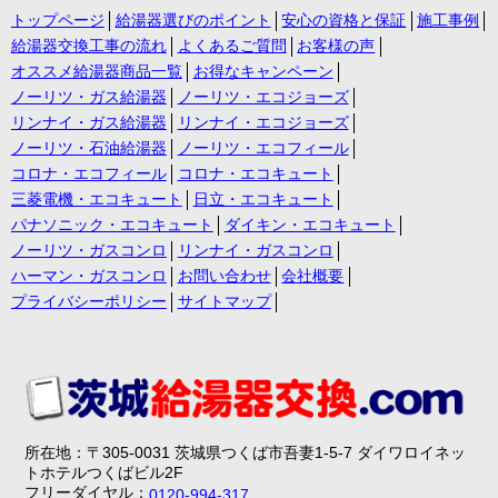
トップページ
給湯器選びのポイント
安心の資格と保証
施工事例
給湯器交換工事の流れ
よくあるご質問
お客様の声
オススメ給湯器商品一覧
お得なキャンペーン
ノーリツ・ガス給湯器
ノーリツ・エコジョーズ
リンナイ・ガス給湯器
リンナイ・エコジョーズ
ノーリツ・石油給湯器
ノーリツ・エコフィール
コロナ・エコフィール
コロナ・エコキュート
三菱電機・エコキュート
日立・エコキュート
パナソニック・エコキュート
ダイキン・エコキュート
ノーリツ・ガスコンロ
リンナイ・ガスコンロ
ハーマン・ガスコンロ
お問い合わせ
会社概要
プライバシーポリシー
サイトマップ
所在地：〒305-0031 茨城県つくば市吾妻1-5-7 ダイワロイネッ
トホテルつくばビル2F
フリーダイヤル：
0120-994-317