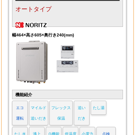
オートタイプ
幅464×高さ605×奥行き240(mm)
機能紹介
エコ
マイルド
フレックス
追い
たし湯
運転
追いだき
保温
だき
たし水
沸上
Ｑ機能
低温度
小電力
点検