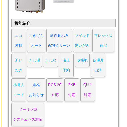
機能紹介
エコ
ごきげん
新自動ふろ
マイルド
フレックス
運転
オート
配管クリーン
追いだき
保温
追い
たし湯
たし水
沸上
Ｑ機能
低温度
だき
予約
出湯
小電力
点検
RCS-2C
SKB
QU-1
モード
お知らせ
対応
対応
対応
ノーリツ製
システムバス対応