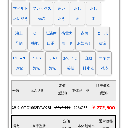
マイルド
フレックス
追い
たし
たし
追いだき
保温
だき
湯
水
沸上
Q
低温度
省電力
点検
ターボ
予約
機能
出湯
モード
お知らせ
給湯
RCS-2C
SKB
QU-1
おそうじ
自動
エネボ
対応
対応
対応
浴槽
排水栓
対応
定価
販売価格
号数
商品型番
本体割引率
(税別)
(税別)
￥272,500
16号
￥404,440
GT-C1662PAWX BL
62%OFF
定価
通常価格
号数
商品型番
本体割引率