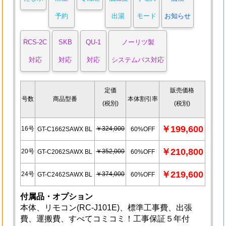
予約
出湯
モード
お知らせ
RCS-2C
SKB
QU-1
ノーリツ製
対応
対応
対応
システムバス対応
定価
販売価格
号数
商品型番
本体割引率
(税別)
(税別)
￥199,600
16号
￥324,000
GT-C1662SAWX BL
60%OFF
￥210,800
20号
￥352,000
GT-C2062SAWX BL
60%OFF
￥219,600
24号
￥374,000
GT-C2462SAWX BL
60%OFF
付属品・オプション
本体、リモコン(RC-J101E)、標準工事費、出張
費、運搬費、すべてコミコミ！工事保証５年付