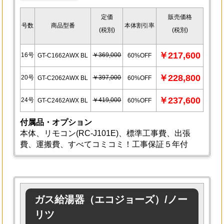
定価
販売価格
号数
商品型番
本体割引率
(税別)
(税別)
￥217,600
16号
￥369,000
GT-C1662AWX BL
60%OFF
￥228,800
20号
￥397,000
GT-C2062AWX BL
60%OFF
￥237,600
24号
￥419,000
GT-C2462AWX BL
60%OFF
付属品・オプション
本体、リモコン(RC-J101E)、標準工事費、出張
費、運搬費、すべてコミコミ！工事保証５年付
ガス給湯器（エコジョーズ）/ノー
リツ