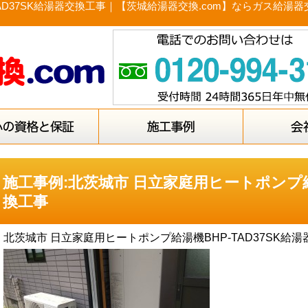
TAD37SK給湯器交換工事｜【茨城給湯器交換.com】ならガス給
施工事例:北茨城市 日立家庭用ヒートポンプ給湯
換工事
北茨城市 日立家庭用ヒートポンプ給湯機BHP-TAD37SK給