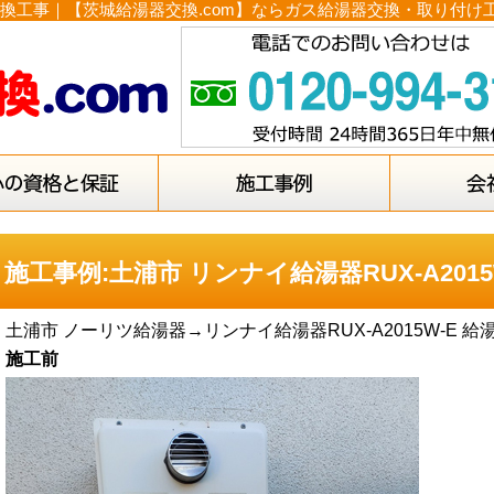
給湯器交換工事｜【茨城給湯器交換.com】ならガス給湯器交換・取り
施工事例:土浦市 リンナイ給湯器RUX-A201
土浦市 ノーリツ給湯器→リンナイ給湯器RUX-A2015W-E 
施工前