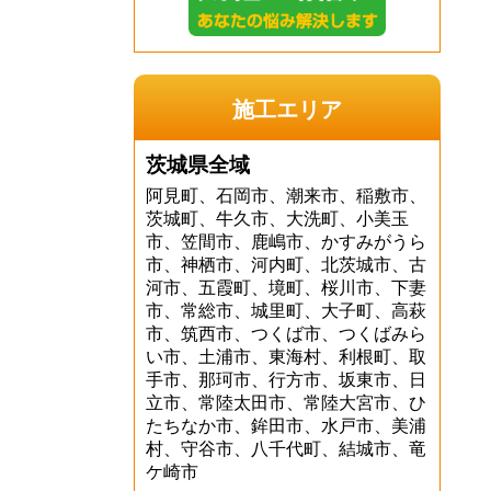
施工エリア
茨城県全域
阿見町、石岡市、潮来市、稲敷市、
茨城町、牛久市、大洗町、小美玉
市、笠間市、鹿嶋市、かすみがうら
市、神栖市、河内町、北茨城市、古
河市、五霞町、境町、桜川市、下妻
市、常総市、城里町、大子町、高萩
市、筑西市、つくば市、つくばみら
い市、土浦市、東海村、利根町、取
手市、那珂市、行方市、坂東市、日
立市、常陸太田市、常陸大宮市、ひ
たちなか市、鉾田市、水戸市、美浦
村、守谷市、八千代町、結城市、竜
ケ崎市