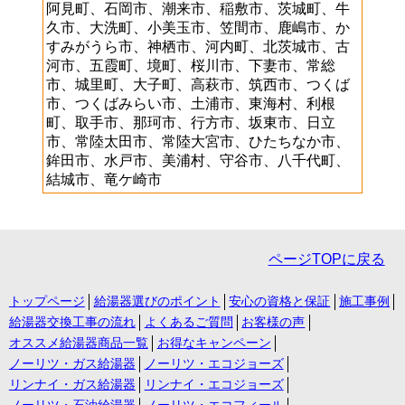
阿見町、石岡市、潮来市、稲敷市、茨城町、牛
久市、大洗町、小美玉市、笠間市、鹿嶋市、か
すみがうら市、神栖市、河内町、北茨城市、古
河市、五霞町、境町、桜川市、下妻市、常総
市、城里町、大子町、高萩市、筑西市、つくば
市、つくばみらい市、土浦市、東海村、利根
町、取手市、那珂市、行方市、坂東市、日立
市、常陸太田市、常陸大宮市、ひたちなか市、
鉾田市、水戸市、美浦村、守谷市、八千代町、
結城市、竜ケ崎市
ページTOPに戻る
トップページ
給湯器選びのポイント
安心の資格と保証
施工事例
給湯器交換工事の流れ
よくあるご質問
お客様の声
オススメ給湯器商品一覧
お得なキャンペーン
ノーリツ・ガス給湯器
ノーリツ・エコジョーズ
リンナイ・ガス給湯器
リンナイ・エコジョーズ