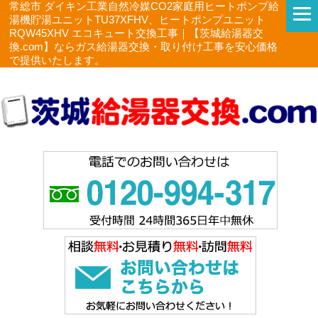
常総市 ダイキン工業自然冷媒CO2家庭用ヒートポンプ給
湯機貯湯ユニットTU37XFHV、ヒートポンプユニット
RQW45XHV エコキュート交換工事｜【茨城給湯器交
換.com】ならガス給湯器交換・取り付け工事を安心価格
で提供いたします。