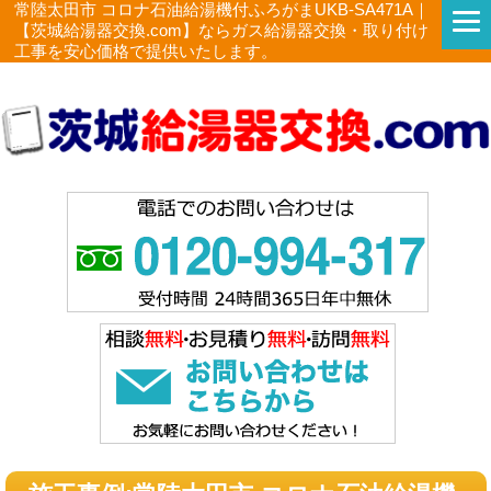
常陸太田市 コロナ石油給湯機付ふろがまUKB-SA471A｜
【茨城給湯器交換.com】ならガス給湯器交換・取り付け
工事を安心価格で提供いたします。