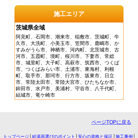
施工エリア
茨城県全域
阿見町、石岡市、潮来市、稲敷市、茨城町、牛
久市、大洗町、小美玉市、笠間市、鹿嶋市、か
すみがうら市、神栖市、河内町、北茨城市、古
河市、五霞町、境町、桜川市、下妻市、常総
市、城里町、大子町、高萩市、筑西市、つくば
市、つくばみらい市、土浦市、東海村、利根
町、取手市、那珂市、行方市、坂東市、日立
市、常陸太田市、常陸大宮市、ひたちなか市、
鉾田市、水戸市、美浦村、守谷市、八千代町、
結城市、竜ケ崎市
ページTOPに戻る
トップページ
給湯器選びのポイント
安心の資格と保証
施工事例