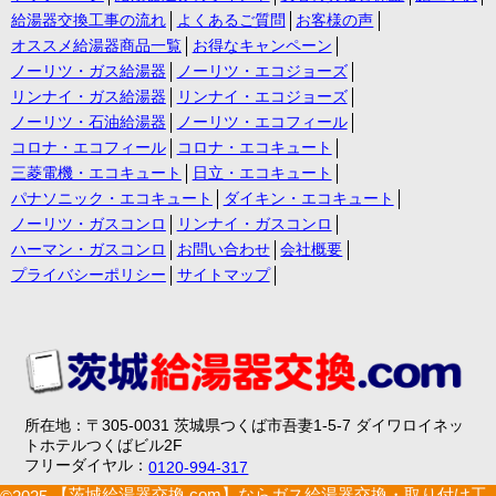
給湯器交換工事の流れ
よくあるご質問
お客様の声
オススメ給湯器商品一覧
お得なキャンペーン
ノーリツ・ガス給湯器
ノーリツ・エコジョーズ
リンナイ・ガス給湯器
リンナイ・エコジョーズ
ノーリツ・石油給湯器
ノーリツ・エコフィール
コロナ・エコフィール
コロナ・エコキュート
三菱電機・エコキュート
日立・エコキュート
パナソニック・エコキュート
ダイキン・エコキュート
ノーリツ・ガスコンロ
リンナイ・ガスコンロ
ハーマン・ガスコンロ
お問い合わせ
会社概要
プライバシーポリシー
サイトマップ
所在地：〒305-0031 茨城県つくば市吾妻1-5-7 ダイワロイネッ
トホテルつくばビル2F
フリーダイヤル：
0120-994-317
【茨城給湯器交換.com】ならガス給湯器交換・取り付け工