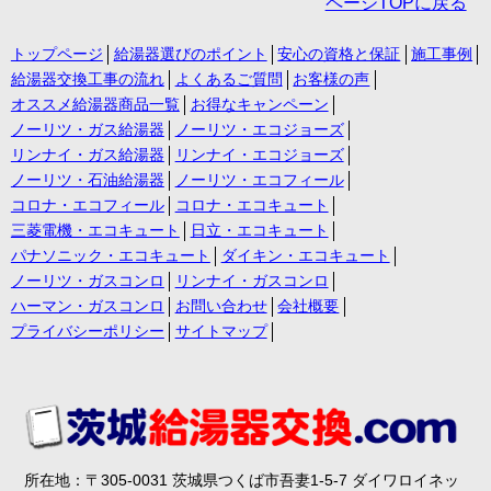
ページTOPに戻る
トップページ
給湯器選びのポイント
安心の資格と保証
施工事例
給湯器交換工事の流れ
よくあるご質問
お客様の声
オススメ給湯器商品一覧
お得なキャンペーン
ノーリツ・ガス給湯器
ノーリツ・エコジョーズ
リンナイ・ガス給湯器
リンナイ・エコジョーズ
ノーリツ・石油給湯器
ノーリツ・エコフィール
コロナ・エコフィール
コロナ・エコキュート
三菱電機・エコキュート
日立・エコキュート
パナソニック・エコキュート
ダイキン・エコキュート
ノーリツ・ガスコンロ
リンナイ・ガスコンロ
ハーマン・ガスコンロ
お問い合わせ
会社概要
プライバシーポリシー
サイトマップ
所在地：〒305-0031 茨城県つくば市吾妻1-5-7 ダイワロイネッ