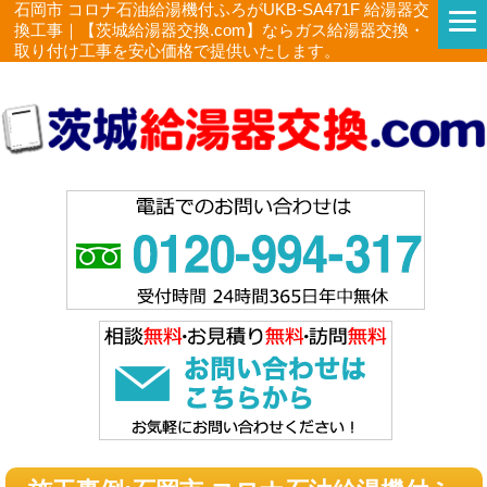
石岡市 コロナ石油給湯機付ふろがUKB-SA471F 給湯器交
換工事｜【茨城給湯器交換.com】ならガス給湯器交換・
取り付け工事を安心価格で提供いたします。