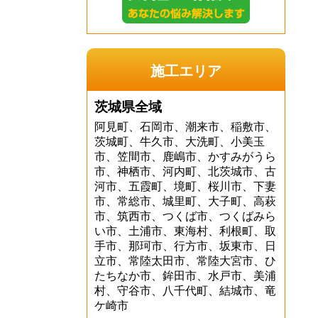
施工エリア
茨城県全域
阿見町、石岡市、潮来市、稲敷市、
茨城町、牛久市、大洗町、小美玉
市、笠間市、鹿嶋市、かすみがうら
市、神栖市、河内町、北茨城市、古
河市、五霞町、境町、桜川市、下妻
市、常総市、城里町、大子町、高萩
市、筑西市、つくば市、つくばみら
い市、土浦市、東海村、利根町、取
手市、那珂市、行方市、坂東市、日
立市、常陸太田市、常陸大宮市、ひ
たちなか市、鉾田市、水戸市、美浦
村、守谷市、八千代町、結城市、竜
ケ崎市