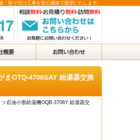
湯器交換・取り付け工事を安心価格で提供いたします。
OTQ-4706SAY 給湯器交換
ツ石油小形給湯機OQB-3706Y 給湯器交