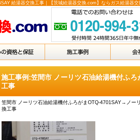
06SAY 給湯器交換工事｜【茨城給湯器交換.com】ならガス給
施工事例:笠間市 ノーリツ石油給湯機付ふろがま
工事
笠間市 ノーリツ石油給湯機付ふろがまOTQ-4701SAY→ノーリ
換工事