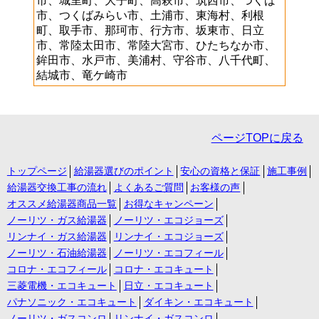
市、城里町、大子町、高萩市、筑西市、つくば
市、つくばみらい市、土浦市、東海村、利根
町、取手市、那珂市、行方市、坂東市、日立
市、常陸太田市、常陸大宮市、ひたちなか市、
鉾田市、水戸市、美浦村、守谷市、八千代町、
結城市、竜ケ崎市
ページTOPに戻る
トップページ
給湯器選びのポイント
安心の資格と保証
施工事例
給湯器交換工事の流れ
よくあるご質問
お客様の声
オススメ給湯器商品一覧
お得なキャンペーン
ノーリツ・ガス給湯器
ノーリツ・エコジョーズ
リンナイ・ガス給湯器
リンナイ・エコジョーズ
ノーリツ・石油給湯器
ノーリツ・エコフィール
コロナ・エコフィール
コロナ・エコキュート
三菱電機・エコキュート
日立・エコキュート
パナソニック・エコキュート
ダイキン・エコキュート
ノーリツ・ガスコンロ
リンナイ・ガスコンロ