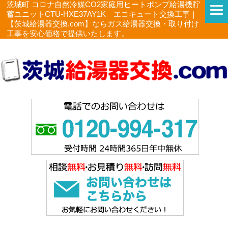
茨城町 コロナ自然冷媒CO2家庭用ヒートポンプ給湯機貯
蓄ユニットCTU-HXE37AY1K エコキュート交換工事｜
【茨城給湯器交換.com】ならガス給湯器交換・取り付け
工事を安心価格で提供いたします。