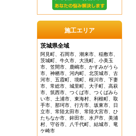
施工エリア
茨城県全域
阿見町、石岡市、潮来市、稲敷市、
茨城町、牛久市、大洗町、小美玉
市、笠間市、鹿嶋市、かすみがうら
市、神栖市、河内町、北茨城市、古
河市、五霞町、境町、桜川市、下妻
市、常総市、城里町、大子町、高萩
市、筑西市、つくば市、つくばみら
い市、土浦市、東海村、利根町、取
手市、那珂市、行方市、坂東市、日
立市、常陸太田市、常陸大宮市、ひ
たちなか市、鉾田市、水戸市、美浦
村、守谷市、八千代町、結城市、竜
ケ崎市