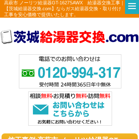
高萩市 ノーリツ給湯器GT-1627SAWX 給湯器交換工事｜
【茨城給湯器交換.com】ならガス給湯器交換・取り付け
工事を安心価格で提供いたします。