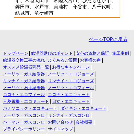
市、常陸太田市、常陸大宮市、ひたちなか市、
鉾田市、水戸市、美浦村、守谷市、八千代町、
結城市、竜ケ崎市
ページTOPに戻る
トップページ
給湯器選びのポイント
安心の資格と保証
施工事例
給湯器交換工事の流れ
よくあるご質問
お客様の声
オススメ給湯器商品一覧
お得なキャンペーン
ノーリツ・ガス給湯器
ノーリツ・エコジョーズ
リンナイ・ガス給湯器
リンナイ・エコジョーズ
ノーリツ・石油給湯器
ノーリツ・エコフィール
コロナ・エコフィール
コロナ・エコキュート
三菱電機・エコキュート
日立・エコキュート
パナソニック・エコキュート
ダイキン・エコキュート
ノーリツ・ガスコンロ
リンナイ・ガスコンロ
ハーマン・ガスコンロ
お問い合わせ
会社概要
プライバシーポリシー
サイトマップ